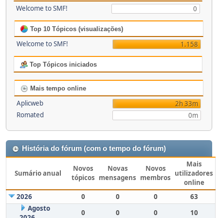
Welcome to SMF!
0
Top 10 Tópicos (visualizações)
Welcome to SMF!
1.158
Top Tópicos iniciados
Mais tempo online
Aplicweb
2h 33m
Romated
0m
História do fórum (com o tempo do fórum)
Mais
Novos
Novas
Novos
Sumário anual
utilizadores
tópicos
mensagens
membros
online
2026
0
0
0
63
Agosto
0
0
0
10
2026