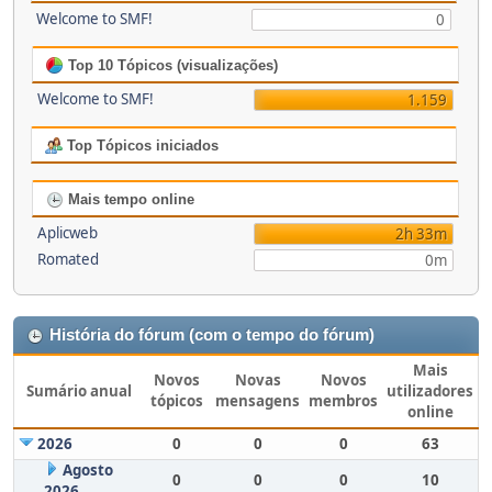
Welcome to SMF!
0
Top 10 Tópicos (visualizações)
Welcome to SMF!
1.159
Top Tópicos iniciados
Mais tempo online
Aplicweb
2h 33m
Romated
0m
História do fórum (com o tempo do fórum)
Mais
Novos
Novas
Novos
Sumário anual
utilizadores
tópicos
mensagens
membros
online
2026
0
0
0
63
Agosto
0
0
0
10
2026