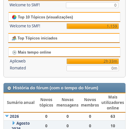
Welcome to SMF!
0
Top 10 Tópicos (visualizações)
Welcome to SMF!
1.159
Top Tópicos iniciados
Mais tempo online
Aplicweb
2h 33m
Romated
0m
História do fórum (com o tempo do fórum)
Mais
Novos
Novas
Novos
Sumário anual
utilizadores
tópicos
mensagens
membros
online
2026
0
0
0
63
Agosto
0
0
0
10
2026